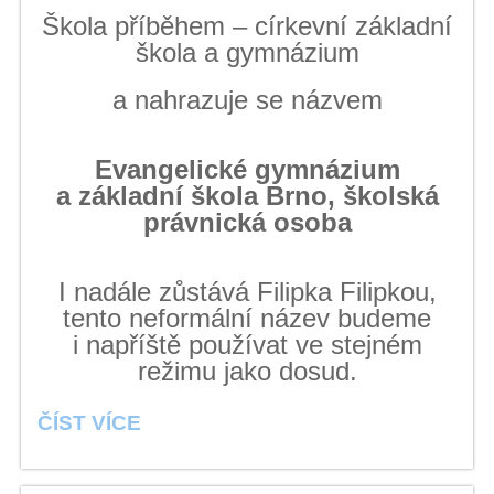
Škola příběhem – církevní základní
škola a gymnázium
a nahrazuje se názvem
Evangelické gymnázium
a základní škola Brno, školská
právnická osoba
I nadále zůstává Filipka Filipkou,
tento neformální název budeme
i napříště používat ve stejném
režimu jako dosud.
NOVÝ
ČÍST VÍCE
NÁZEV
ŠKOLY: