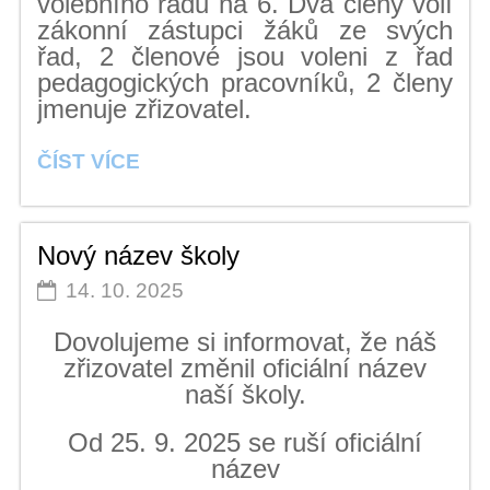
volebního řádu na 6. Dva členy volí
zákonní zástupci žáků ze svých
řad, 2 členové jsou voleni z řad
pedagogických pracovníků, 2 členy
jmenuje zřizovatel.
VOLBY
ČÍST VÍCE
DO
ŠKOLSKÉ
RADY:
Nový název školy
14. 10. 2025
Dovolujeme si informovat, že náš
zřizovatel změnil oficiální název
naší školy.
Od 25. 9. 2025 se ruší oficiální
název