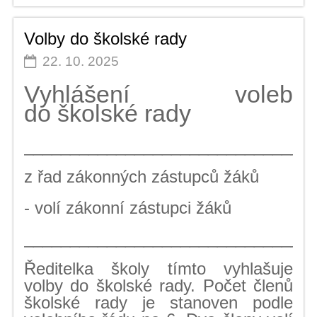
ŠKOLSKÉ
RADY
Volby do školské rady
ZA
RODIČE
22. 10. 2025
-
KANDIDÁTI:
Vyhlášení voleb
do školské rady
_______________________________
z řad zákonných zástupců žáků
- volí zákonní zástupci žáků
_______________________________
Ředitelka školy tímto vyhlašuje
volby do školské rady. Počet členů
školské rady je stanoven podle