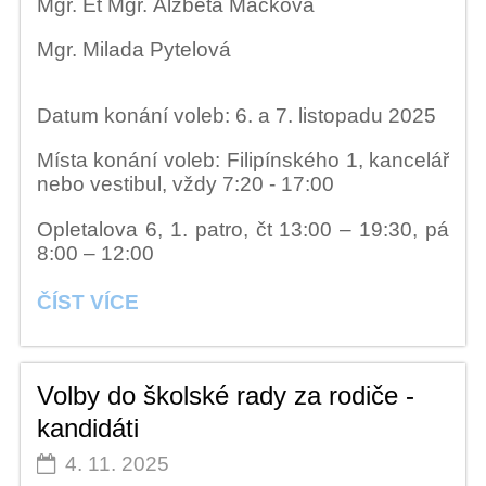
Mgr. Et Mgr. Alžběta Macková
Mgr. Milada Pytelová
Datum konání voleb: 6. a 7. listopadu 2025
Místa konání voleb: Filipínského 1, kancelář
nebo vestibul, vždy 7:20 - 17:00
Opletalova 6, 1. patro, čt 13:00 – 19:30, pá
8:00 – 12:00
VOLBY
ČÍST VÍCE
DO
ŠKOLSKÉ
RADY
Volby do školské rady za rodiče -
ZA
PEDAGOGY:
kandidáti
4. 11. 2025