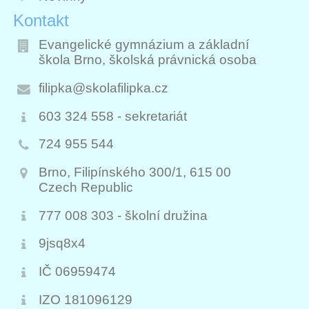
Kontakt
Evangelické gymnázium a základní
škola Brno, školská právnická osoba
filipka@skolafilipka.cz
603 324 558 - sekretariát
724 955 544
Brno, Filipínského 300/1, 615 00
Czech Republic
777 008 303 - školní družina
9jsq8x4
IČ 06959474
IZO 181096129