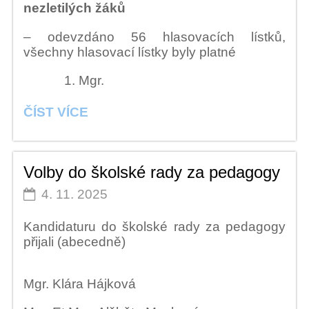
nezletilých žáků
– odevzdáno 56 hlasovacích lístků,
všechny hlasovací lístky byly platné
Mgr.
VÝSLEDKY
ČÍST VÍCE
VOLEB
DO
ŠKOLSKÉ
Volby do školské rady za pedagogy
RADY:
4. 11. 2025
Kandidaturu do školské rady za pedagogy
přijali (abecedně)
Mgr. Klára Hájková