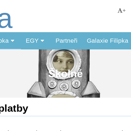
ka
+
ipka
EGY
Partneři
Galaxie Filipka
Školné
platby