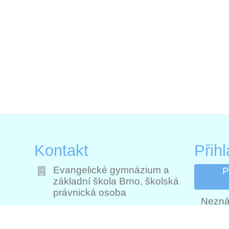
Kontakt
Přih
Evangelické gymnázium a
P
základní škola Brno, školská
právnická osoba
Nezná
i
filipka@skolafilipka.cz