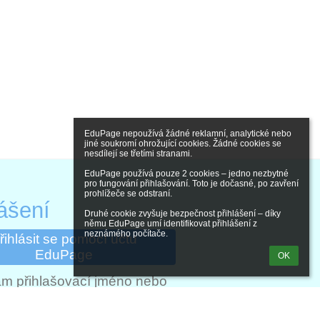
EduPage nepoužívá žádné reklamní, analytické nebo 
jiné soukromí ohrožující cookies. Žádné cookies se 
nesdílejí se třetími stranami.

EduPage používá pouze 2 cookies – jedno nezbytné 
pro fungování přihlašování. Toto je dočasné, po zavření 
prohlížeče se odstraní.

lášení
Druhé cookie zvyšuje bezpečnost přihlášení – díky 
němu EduPage umí identifikovat přihlášení z 
neznámého počítače.
řihlásit se pomocí účtu
EduPage
OK
m přihlašovací jméno nebo
heslo