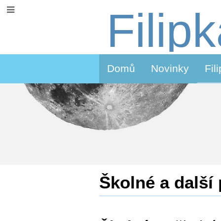
Filip
Domů
Novinky
Fil
Školné
Školné a další 