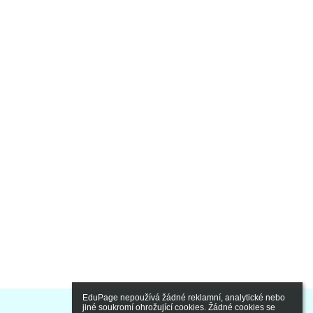
EduPage nepoužívá žádné reklamní, analytické nebo 
jiné soukromí ohrožující cookies. Žádné cookies se 