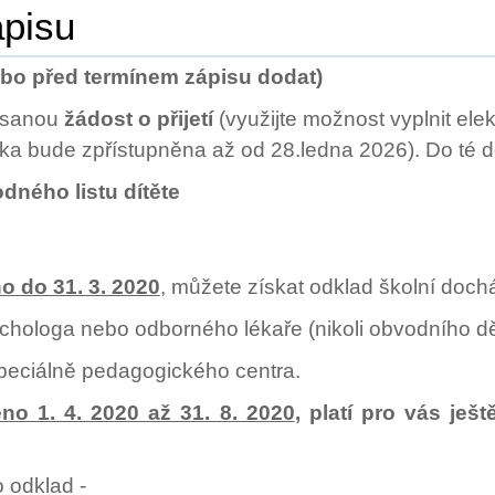
pisu
ebo před termínem zápisu dodat)
psanou
žádost o přijetí
(využijte možnost vyplnit el
ška bude zpřístupněna až od 28.ledna 2026). Do té do
dného listu dítěte
o do 31. 3. 2020
, můžete získat odklad školní doc
ychologa nebo odborného lékaře (nikoli obvodního d
speciálně pedagogického centra.
no 1. 4. 2020 až 31. 8. 2020
, platí pro vás ješt
 odklad -