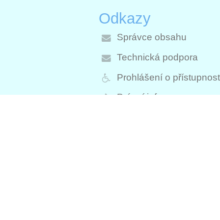
Odkazy
Správce obsahu
Technická podpora
Prohlášení o přístupnost
Právní informace
Zásady ochrany osobní
údajů
Údaje o provozovateli
Mapa stránek
O škole
Kontakt