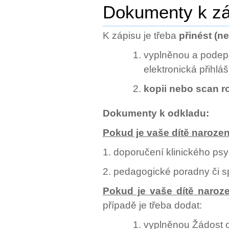
1.
Dokumenty k zá
třídy
K zápisu je třeba
přinést (n
vyplněnou a pode
elektronická přihlá
kopii nebo scan ro
Dokumenty k odkladu:
Pokud je vaše dítě narozen
1. doporučení klinického ps
2. pedagogické poradny či 
Pokud je vaše dítě naroze
případě je třeba dodat:
vyplněnou Žádost o