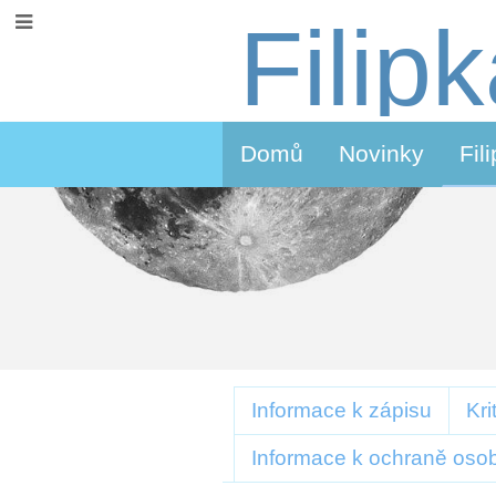
Filip
Domů
Novinky
Fil
Zápis
Informace k zápisu
Kri
do
Informace k ochraně oso