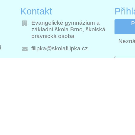
Kontakt
Přih
Evangelické gymnázium a
P
základní škola Brno, školská
právnická osoba
Nezná
i
filipka@skolafilipka.cz
603 324 558 - sekretariát
Přih
ch
Přihl
724 955 544
Brno, Filipínského 300/1, 615
00
Czech Republic
777 008 303 - školní družina
9jsq8x4