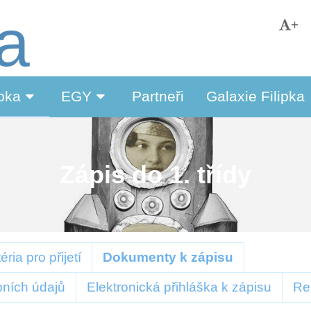
ka
+
ipka
EGY
Partneři
Galaxie Filipka
Zápis do 1. třídy
téria pro přijetí
Dokumenty k zápisu
bních údajů
Elektronická přihláška k zápisu
Re