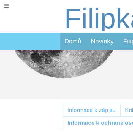
Filip
Domů
Novinky
Fil
Zápis
Informace k zápisu
Kri
do
Informace k ochraně os