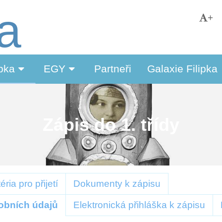
ka
+
ipka
EGY
Partneři
Galaxie Filipka
Zápis do 1. třídy
téria pro přijetí
Dokumenty k zápisu
obních údajů
Elektronická přihláška k zápisu