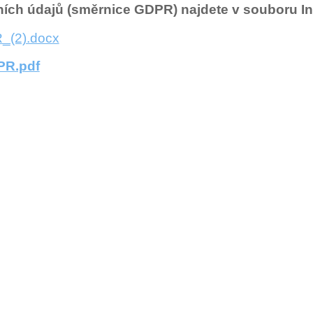
ích údajů (směrnice GDPR) najdete v souboru In
_(2).docx
PR.pdf