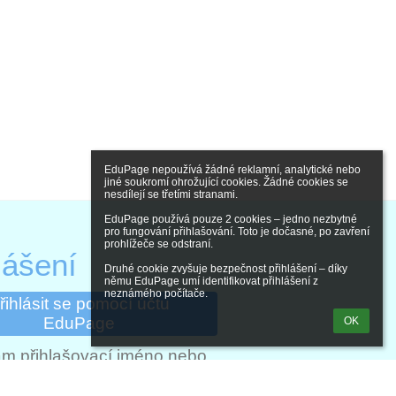
EduPage nepoužívá žádné reklamní, analytické nebo 
jiné soukromí ohrožující cookies. Žádné cookies se 
nesdílejí se třetími stranami.

EduPage používá pouze 2 cookies – jedno nezbytné 
pro fungování přihlašování. Toto je dočasné, po zavření 
prohlížeče se odstraní.

lášení
Druhé cookie zvyšuje bezpečnost přihlášení – díky 
němu EduPage umí identifikovat přihlášení z 
neznámého počítače.
řihlásit se pomocí účtu
EduPage
OK
m přihlašovací jméno nebo
heslo