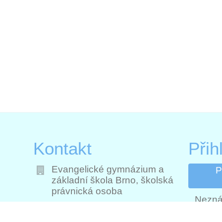
Kontakt
Přih
Evangelické gymnázium a
P
základní škola Brno, školská
právnická osoba
Nezná
i
filipka@skolafilipka.cz