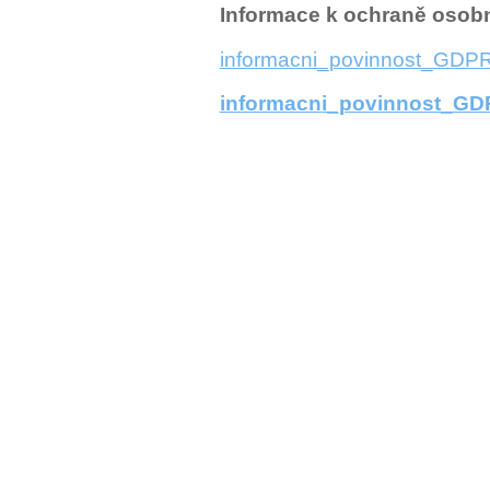
1.
Informace k ochraně osobn
informacni_povinnost_GDPR
třídy
informacni_povinnost_GD