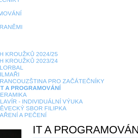
MOVÁNÍ
RANĚMI
H KROUŽKŮ 2024/25
H KROUŽKŮ 2023/24
 FLORBAL
FILMAŘI
 - FRANCOUZŠTINA PRO ZAČÁTEČNÍKY
- IT A PROGRAMOVÁNÍ
 KERAMIKA
 KLAVÍR - INDIVIDUÁLNÍ VÝUKA
- PĚVECKÝ SBOR FILIPKA
 VAŘENÍ A PEČENÍ
IT A PROGRAMOVÁN