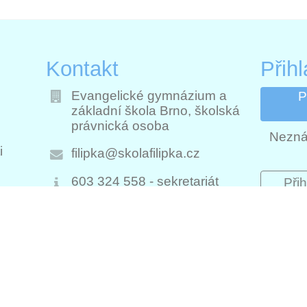
Kontakt
Přih
Evangelické gymnázium a
P
základní škola Brno, školská
právnická osoba
Nezná
i
filipka@skolafilipka.cz
603 324 558 - sekretariát
Přih
ch
Přihl
724 955 544
Brno, Filipínského 300/1, 615
00
Czech Republic
777 008 303 - školní družina