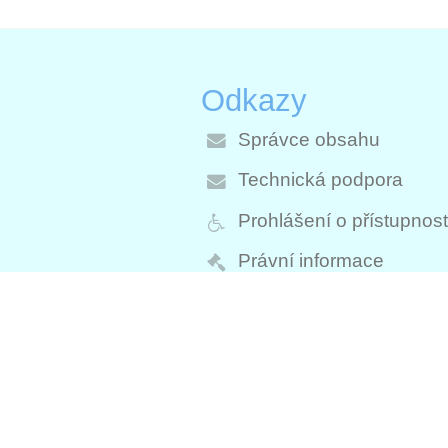
Odkazy
Správce obsahu
Technická podpora
Prohlášení o přístupnost
Právní informace
Zásady ochrany osobní
údajů
Údaje o provozovateli
Mapa stránek
O škole