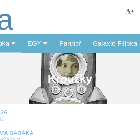
ka
+
ipka
EGY
Partneři
Galaxie Filipka
Kroužky
026
SK
IMA BABÁKA
EČNÍKY