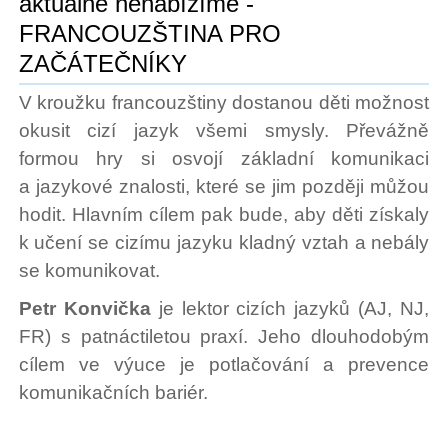
aktuálně nenabízíme -
FRANCOUZŠTINA PRO
ZAČÁTEČNÍKY
V kroužku francouzštiny dostanou děti možnost
okusit cizí jazyk všemi smysly. Převážně
formou hry si osvojí základní komunikaci
a jazykové znalosti, které se jim později můžou
hodit. Hlavním cílem pak bude, aby děti získaly
k učení se cizímu jazyku kladný vztah a nebály
se komunikovat.
Petr Konvička
je lektor cizích jazyků (AJ, NJ,
FR) s patnáctiletou praxí. Jeho dlouhodobým
cílem ve výuce je potlačování a prevence
komunikačních bariér.