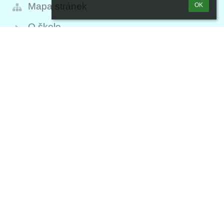
Mapa stránek
OK
O škole
Kontakt
Novinky
Kontakt
Evangelické gymnázium a základní
škola Brno, školská právnická osoba
filipka@skolafilipka.cz
603 324 558 - sekretariát
724 955 544
Brno, Filipínského 300/1, 615 00
Czech Republic