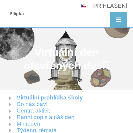
PŘIHLÁŠENÍ
Filipka
Virtuální den
otevřených dveří
Virtuální prohlídka školy
Virtuální
Co nás baví
den
Centra aktivit
Ranní dopis a náš den
otevřených
Mimoden
dveří
Týdenní témata