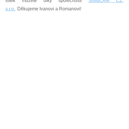
fotek můžete díky společnosti
SolidCAM CZ,
s.r.o.
Děkujeme Ivanovi a Romanovi!