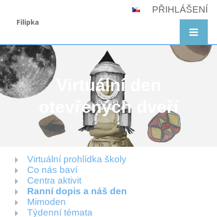
PŘIHLÁŠENÍ
Filipka
Virtuální den
otevřených dveří
Virtuální prohlídka školy
Virtuální
Co nás baví
den
Centra aktivit
Ranní dopis a náš den
otevřených
Mimoden
dveří
Týdenní témata