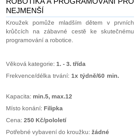
ROBOTIKA A PROGRAMOVÁNÍ PRO
NEJMENŠÍ
Kroužek pomůže mladším dětem v prvních
krůčcích na zábavné cestě ke skutečnému
programování a robotice.
Věková kategorie:
1. - 3. třída
Frekvence/délka trvání:
1x týdně/60 min.
Kapacita:
min.5, max.12
Místo konání:
Filipka
Cena:
250 Kč/pololetí
Potřebné vybavení do kroužku:
žádné