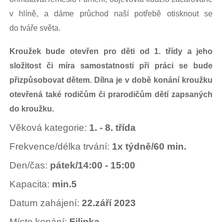
v hlíně, a dáme průchod naší potřebě otisknout se
do tváře světa.
Kroužek bude otevřen pro děti od 1. třídy a jeho
složitost či míra samostatnosti při práci se bude
přizpůsobovat dětem. Dílna je v době konání kroužku
otevřená také rodičům či prarodičům dětí zapsaných
do kroužku.
Věková kategorie:
1. - 8. třída
Frekvence/délka trvání:
1x týdně/60 min.
Den/čas:
pátek/14:00 -
15:00
Kapacita:
min.5
Datum zahájení:
22.září 2023
Místo konání:
Filipka