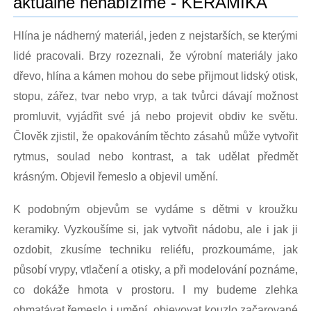
aktuálně nenabízíme - KERAMIKA
Hlína je nádherný materiál, jeden z nejstarších, se kterými
lidé pracovali. Brzy rozeznali, že výrobní materiály jako
dřevo, hlína a kámen mohou do sebe přijmout lidský otisk,
stopu, zářez, tvar nebo vryp, a tak tvůrci dávají možnost
promluvit, vyjádřit své já nebo projevit obdiv ke světu.
Člověk zjistil, že opakováním těchto zásahů může vytvořit
rytmus, soulad nebo kontrast, a tak udělat předmět
krásným. Objevil řemeslo a objevil umění.
K podobným objevům se vydáme s dětmi v kroužku
keramiky. Vyzkoušíme si, jak vytvořit nádobu, ale i jak ji
ozdobit, zkusíme techniku reliéfu, prozkoumáme, jak
působí vrypy, vtlačení a otisky, a při modelování poznáme,
co dokáže hmota v prostoru. I my budeme zlehka
ohmatávat řemeslo i umění, objevovat kouzlo začarované