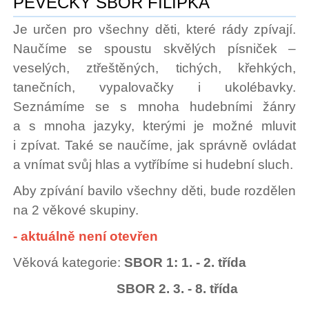
PĚVECKÝ SBOR FILIPKA
Je určen pro všechny děti, které rády zpívají.
Naučíme se spoustu skvělých písniček –
veselých, ztřeštěných, tichých, křehkých,
tanečních, vypalovačky i ukolébavky.
Seznámíme se s mnoha hudebními žánry
a s mnoha jazyky, kterými je možné mluvit
i zpívat. Také se naučíme, jak správně ovládat
a vnímat svůj hlas a vytříbíme si hudební sluch.
Aby zpívání bavilo všechny děti, bude rozdělen
na 2 věkové skupiny.
- aktuálně není otevřen
Věková kategorie:
SBOR 1: 1. - 2. třída
SBOR 2. 3. - 8. třída